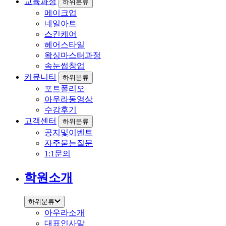
교육과정
하위분류
메이크업
네일아트
스킨케어
헤어스타일
왁싱마스터과정
속눈썹창업
커뮤니티
하위분류
포트폴리오
아우라동영상
수강후기
고객센터
하위분류
공지및이벤트
자주묻는질문
1:1문의
학원소개
하위분류
아우라소개
대표인사말