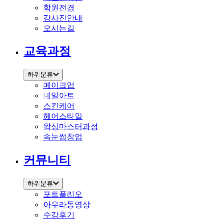
학원전경
강사진안내
오시는길
교육과정
하위분류
메이크업
네일아트
스킨케어
헤어스타일
왁싱마스터과정
속눈썹창업
커뮤니티
하위분류
포트폴리오
아우라동영상
수강후기