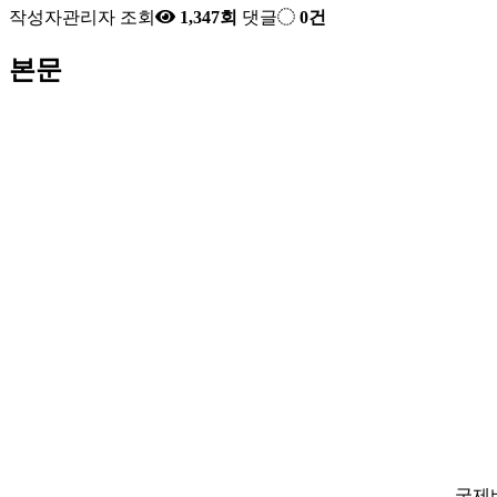
작성자
관리자
조회
1,347회
댓글
0건
본문
국제