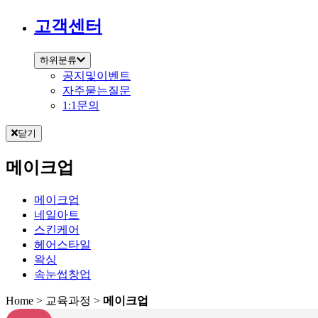
고객센터
하위분류
공지및이벤트
자주묻는질문
1:1문의
닫기
메이크업
메이크업
네일아트
스킨케어
헤어스타일
왁싱
속눈썹창업
Home
> 교육과정 >
메이크업