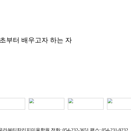
기초부터 배우고자 하는 자
라뷰티칼리지미용학원 전화: 054-232-3651 팩스: 054-231-9232