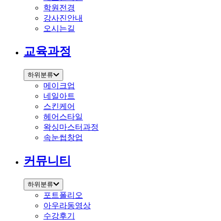
학원전경
강사진안내
오시는길
교육과정
하위분류
메이크업
네일아트
스킨케어
헤어스타일
왁싱마스터과정
속눈썹창업
커뮤니티
하위분류
포트폴리오
아우라동영상
수강후기