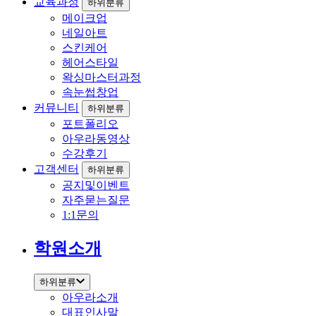
교육과정
하위분류
메이크업
네일아트
스킨케어
헤어스타일
왁싱마스터과정
속눈썹창업
커뮤니티
하위분류
포트폴리오
아우라동영상
수강후기
고객센터
하위분류
공지및이벤트
자주묻는질문
1:1문의
학원소개
하위분류
아우라소개
대표인사말