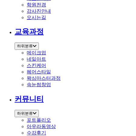
학원전경
강사진안내
오시는길
교육과정
하위분류
메이크업
네일아트
스킨케어
헤어스타일
왁싱마스터과정
속눈썹창업
커뮤니티
하위분류
포트폴리오
아우라동영상
수강후기