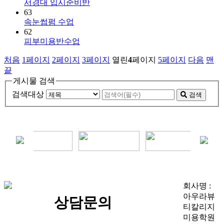
서경대 입시준비반
63
속눈썹펌 수업
62
피부미용반수업
처음
1
페이지
2
페이지
3
페이지
열린
4
페이지
5
페이지
다음
맨
끝
게시물 검색
검색대상
검색
회사명 :
아우라뷰
상담문의
티칼리지
미용학원