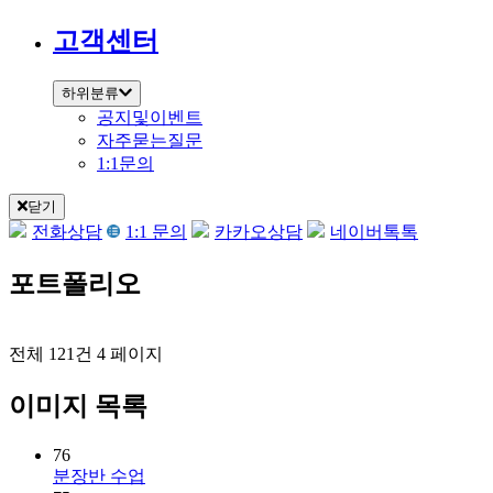
고객센터
하위분류
공지및이벤트
자주묻는질문
1:1문의
닫기
전화상담
1:1 문의
카카오상담
네이버톡톡
포트폴리오
전체 121건
4 페이지
이미지 목록
76
분장반 수업