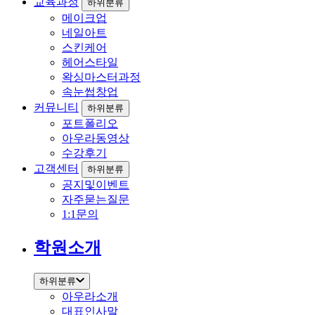
교육과정
하위분류
메이크업
네일아트
스킨케어
헤어스타일
왁싱마스터과정
속눈썹창업
커뮤니티
하위분류
포트폴리오
아우라동영상
수강후기
고객센터
하위분류
공지및이벤트
자주묻는질문
1:1문의
학원소개
하위분류
아우라소개
대표인사말