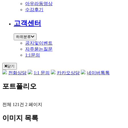
아우라동영상
수강후기
고객센터
하위분류
공지및이벤트
자주묻는질문
1:1문의
닫기
전화상담
1:1 문의
카카오상담
네이버톡톡
포트폴리오
전체 121건
2 페이지
이미지 목록