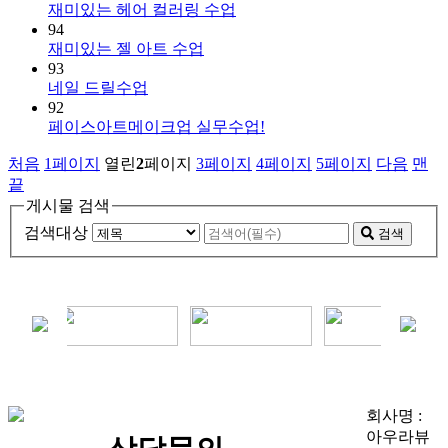
재미있는 헤어 컬러링 수업
94
재미있는 젤 아트 수업
93
네일 드릴수업
92
페이스아트메이크업 실무수업!
처음
1
페이지
열린
2
페이지
3
페이지
4
페이지
5
페이지
다음
맨
끝
게시물 검색
검색대상
검색
회사명 :
아우라뷰