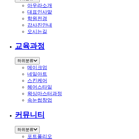
아우라소개
대표인사말
학원전경
강사진안내
오시는길
교육과정
하위분류
메이크업
네일아트
스킨케어
헤어스타일
왁싱마스터과정
속눈썹창업
커뮤니티
하위분류
포트폴리오