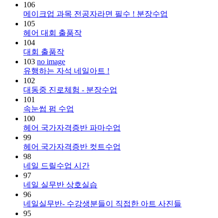
106
메이크업 과목 전공자라면 필수 ! 분장수업
105
헤어 대회 출품작
104
대회 출품작
103
no image
유행하는 자석 네일아트 !
102
대동중 진로체험 - 분장수업
101
속눈썹 펌 수업
100
헤어 국가자격증반 파마수업
99
헤어 국가자격증반 컷트수업
98
네일 드릴수업 시간
97
네일 실무반 상호실습
96
네일실무반- 수강생분들이 직접한 아트 사진들
95