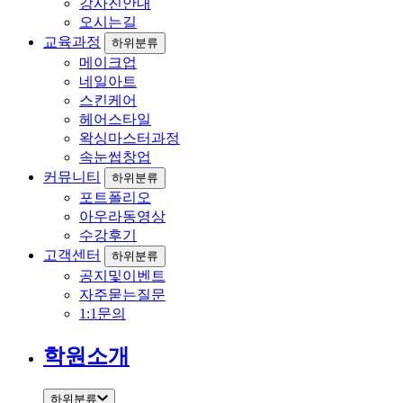
강사진안내
오시는길
교육과정
하위분류
메이크업
네일아트
스킨케어
헤어스타일
왁싱마스터과정
속눈썹창업
커뮤니티
하위분류
포트폴리오
아우라동영상
수강후기
고객센터
하위분류
공지및이벤트
자주묻는질문
1:1문의
학원소개
하위분류