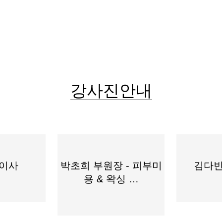
강사진안내
 이사
박초희 부원장 - 피부미
김다빈
용 & 왁싱 …